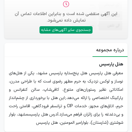
ثبت‌نام
—
این آگهی منقضی شده است و بنابراین اطلاعات تماس آن
ایمیل
—
نمایش داده نمی‌شود.
تلفن
—
جستجوی سایر آگهی‌های مشابه
درباره مجموعه
هتل پارسیس
معرفی هتل پارسیس هتل پنج‌ستاره پارسیس مشهد، یکی از هتل‌های
نوساز و لوکس نزدیک به حرم مطهر رضوی است که با طراحی مدرن،
امکاناتی نظیر رستوران‌های متنوع، کافی‌شاپ، سالن کنفرانس و
پارکینگ اختصاصی را ارائه می‌دهد.;این هتل با برخورداری از چشم‌انداز
حرم، اتاق‌های مجهز، خدمات CIP و ترانسفر فرودگاهی، اقامتی راحت
و بی‌دغدغه را برای زائران فراهم می‌سازد.آدرس هتل پارسیسمشهد، بلوار
شوشتری (شارستان)، بلوارامير المومنين، هتل پارسيس