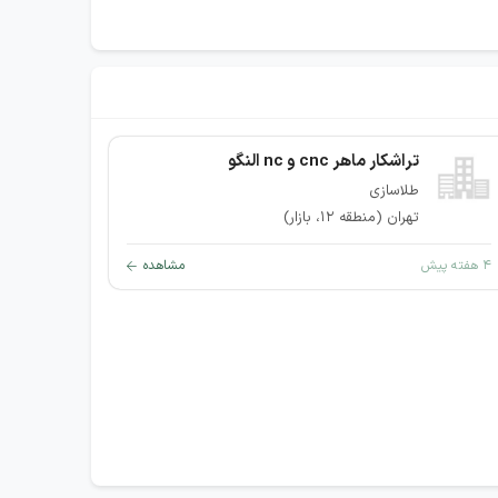
تراشکار ماهر cnc و nc النگو
طلاسازی
تهران (منطقه ۱۲، بازار)
۴ هفته پیش
مشاهده