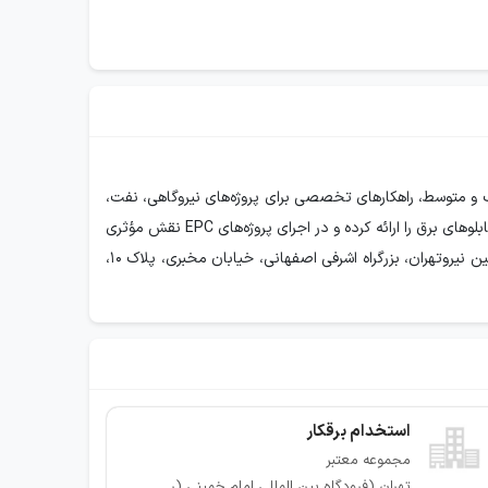
ف و متوسط، راهکارهای تخصصی برای پروژه‌های نیروگاهی، نفت،
گاز، پتروشیمی و زیرساختی ارائه می‌دهد. این شرکت با تکیه بر تیمی متخصص، خدماتی شامل طراحی الکتریکال، مدیریت پروژه، تولید و نصب تابلوهای برق را ارائه کرده و در اجرای پروژه‌های EPC نقش مؤثری
ایفا می‌کند.آدرس دفتر مرکزی آداک بهین نیروکرج، عظیمیه، بولوار 45 متری کاج، پلاک 199، واحد 1 و 3آدرس دپارتمان فروش و بازاریابی آداک بهین نیروتهران، بزرگراه اشرفی اصفهانی، خیابان مخبری، پلاک 10،
استخدام برقکار
مجموعه معتبر
تهران (فرودگاه بین المللی امام خمینی (ره))