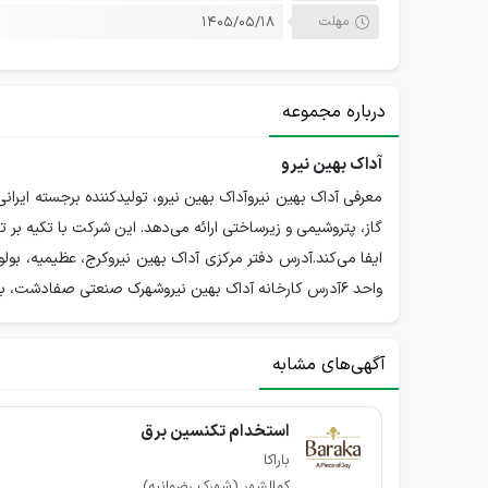
مهلت
۱۴۰۵/۰۵/۱۸
درباره مجموعه
آداک بهین نیرو
معرفی آداک بهین نیروآداک بهین نیرو، تولیدکننده برجسته ایر
واحد 6آدرس کارخانه آداک بهین نیروشهرک صنعتی صفادشت، بلوار فروردین، خیابان نهم غربی، پلاک 104
آگهی‌های مشابه
استخدام تکنسین برق
باراکا
کمالشهر (شهرک رضوانیه)