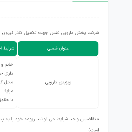
شرکت پخش دارویی نفس جهت تکمیل کادر نیروی انسا
عنوان شغلی
شرایط اح
خانم و آ
دارای حداقل 2 سال س
ویزیتور دارویی
محل کار
مزایا:
با حقوق
متقاضیان واجد شرایط می توانند رزومه خود را به پن
است)