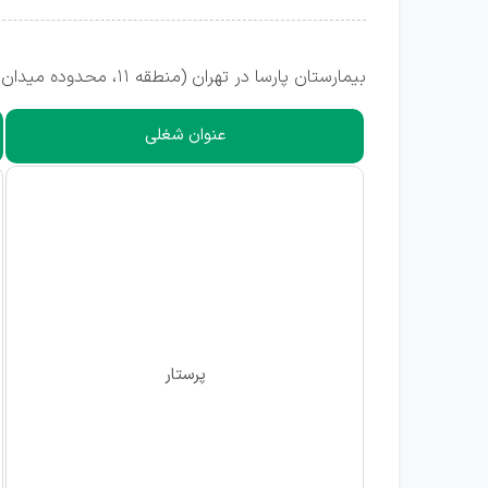
بیمارستان پارسا در تهران (منطقه 11، محدوده میدان راه آهن) جهت تکمیل کادر خود از متقاضیان ساکن استان تهران استخدام می‌نماید.
عنوان شغلی
پرستار