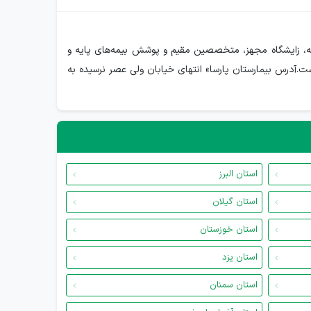
 پارسا با کسب درجه یک برتر اعتباربخشی، یکی از معتبرترین مراکز درمانی کشور است. این مجموعه با اورژانس ۲۴ ساعته، زایشگاه مجهز، متخصصین مقیم و پوشش بیمه‌های پایه و
ست.آدرس بیمارستان پارسا» انتهای خیابان ولی عصر نرسیده به
استان البرز
استان گیلان
استان خوزستان
استان یزد
استان سمنان