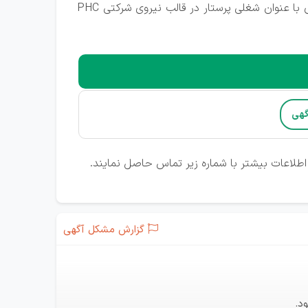
شبکه بهداشت ودرمان شازند جهت تکمیل کادر خود به ۱ نفر خانم با مدرک کارشناسی پرستاری - مامایی-هوشبری و بهیاری با عنوان شغلی پرستار در قالب نیروی شرکتی PHC
گهی
گزارش مشکل آگهی
د.