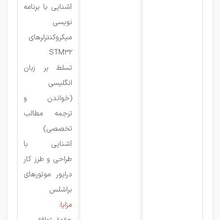
آشنایی با برنامه
نویسی
میکروکنترلرهای
STM32
تسلط بر زبان
انگلیسی
(خواندن و
ترجمه مطالب
تخصصی)
آشنایی با
طراحی و طرز کار
درایور موتورهای
براشلس
مزایا: