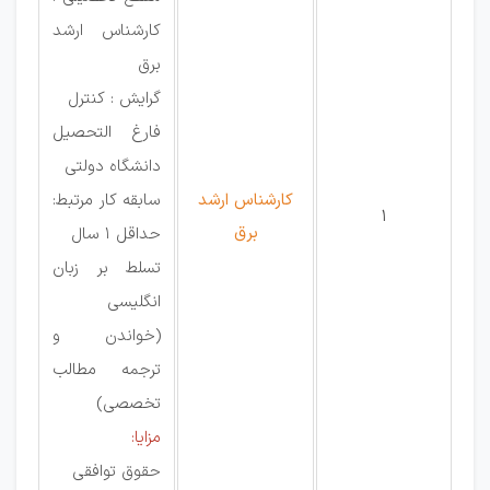
کارشناس ارشد
برق
گرایش : کنترل
فارغ التحصیل
دانشگاه دولتی
کارشناس ارشد
سابقه کار مرتبط:
1
برق
حداقل 1 سال
تسلط بر زبان
انگلیسی
(خواندن و
ترجمه مطالب
تخصصی)
مزایا:
حقوق توافقی