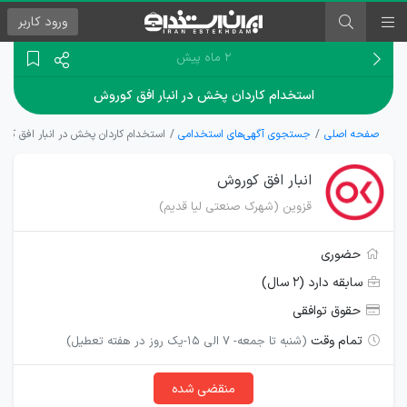
ورود
کاربر
۲ ماه پیش
استخدام کاردان پخش در انبار افق کوروش
صفحه اصلی
جستجوی آگهی‌های استخدامی
استخدام کاردان پخش در انبار افق کو
انبار افق کوروش
قزوین (شهرک صنعتی لیا قدیم)
حضوری
سابقه دارد (۲ سال)
حقوق توافقی
تمام وقت
(شنبه تا جمعه- 7 الی 15-یک روز در هفته تعطیل)
منقضی شده