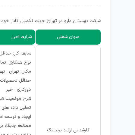
شرکت بهستان دارو در تهران جهت تکمیل کادر خود ا
عنوان شغلی
شرایط احراز
سابقه کار: حداقل 3 سا
نوع همکاری: تما
مکان: تهران , تهر
حداقل تحصیلات: 
دورکاری : خیر
شرح موقعیت شغ
تحلیل داده های ب
ایجاد و توسعه ا
مطالعه جایگاه بر
کارشناس ارشد برندینگ
برنامه ریزی و م