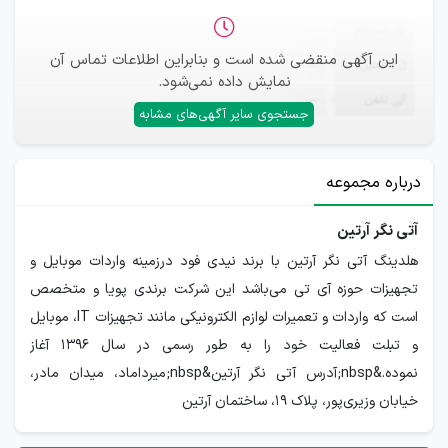
ثبت‌نام
—
این آگهی منقضی شده است و بنابراین اطلاعات تماس آن
ایمیل
—
نمایش داده نمی‌شود.
تلفن
—
جستجوی سایر آگهی‌های مشابه
درباره مجموعه
آتی نگر آرتین
هلدینگ آتی نگر آرتین با برند نیدی فود درزمینه واردات موبایل و
تجهیزات حوزه آی تی می‌باشد این شرکت برندی پویا و متخصص
است که واردات و تعمیرات لوازم الکترونیکی مانند تجهیزات IT، موبایل
و تبلت فعالیت خود را به طور رسمی در سال 1396 آغاز
نموده.&nbsp;آدرس آتی نگر آرتین&nbsp;میرداماد، میدان مادر،
خیابان وزیری‌پور، پلاک 19، ساختمان آرتین