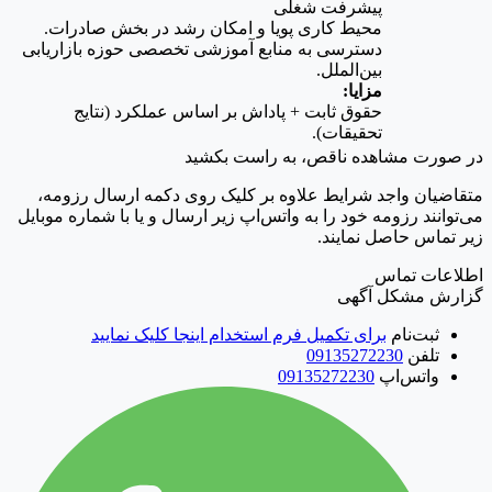
پیشرفت شغلی
محیط کاری پویا و امکان رشد در بخش صادرات.
دسترسی به منابع آموزشی تخصصی حوزه بازاریابی
بین‌الملل.
مزایا:
حقوق ثابت + پاداش بر اساس عملکرد (نتایج
تحقیقات).
در صورت مشاهده ناقص، به راست بکشید
متقاضیان واجد شرایط علاوه بر کلیک روی دکمه ارسال رزومه،
می‌توانند رزومه خود را به واتس‌اپ زیر ارسال و یا با شماره موبایل
زیر تماس حاصل نمایند.
اطلاعات تماس
گزارش مشکل آگهی
ثبت‌نام
برای تکمیل فرم استخدام اینجا کلیک نمایید
تلفن
09135272230
واتس‌اپ
09135272230