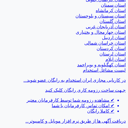
استان سمنان
استان کرمانشاه
استان سیستان و بلوچستان
استان گلستان
استان آذربایجان غربی
استان چهارمحال و بختیاری
استان اردبیل
استان خراسان شمالی
استان کردستان
استان لرستان
استان ایلام
استان کهگیلویه و بویراحمد
لیست مشاغل استخدام
در کاریابی مجازی ایران استخدام به رایگان عضو شوید...
جـهت ساخت رزومه کاری رایگان
کلیک کنید
✔
مشاهده رزومه شما توسط کارفرمایان معتبر
✔
امکان تماس کارفرمایان با شما
✔
کاملا رایگان
دریافت آگهی ها از طریق نرم افزار موبایل و کامپیوتر...