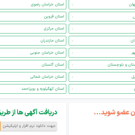
هان
استان خراسان رضوی
س
استان قزوین
استان مرکزی
ان
استان مازندران
هر
استان خراسان جنوبی
تان و بلوچستان
استان گلستان
یل
استان خراسان شمالی
استان کهگیلویه و بویراحمد
گان عضو شوید...
دریافت آگهی ها از طریق 
جهت دانلود نرم افزار و اپلیکیشن