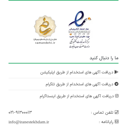
ما را دنبال کنید
دریافت آگهی های استخدام از طریق اپلیکیشن
دریافت آگهی های استخدام از طریق تلگرام
دریافت آگهی های استخدام از طریق اینستاگرام
تلفن تماس :
۰۲۱-۹۱۳۰۰۰۱۳
رایانامه :
info@iranestekhdam.ir