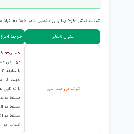
شرکت نقش طرح بنا برای تکمیل کادر خود به افراد و
عنوان شغلی
شرایط احراز
جنسیت:
خا
مهندس عمر
با سابقه 3-5 سال
جهت کار در 
کارشناس دفتر فنی
با توانایی ه
مسلط به متر
مسلط به ات
مسلط به ا
آشنایی به msp