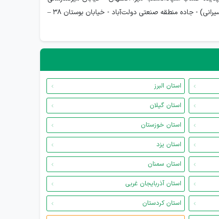
شرقی - حد فاصل خیابان هفت‌ دست و کوچه 32 – پلاک 159&nbsp;شعبه فدک: اصفهان - جنب باغ فدک - میدان شهدای ورزشکار (میدان تاکسیرانی) - جاده منطقه صنعتی دولت‌آباد - خیابان بوستان 38 –
استان البرز
استان گیلان
استان خوزستان
استان یزد
استان سمنان
استان آذربایجان غربی
استان کردستان