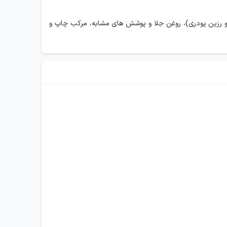
 و رزین پودری)، روغن جلا و پوشش های مشابه، مرکب چاپ و