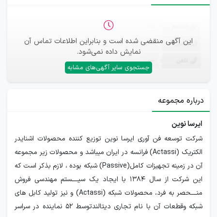
ثبت‌نام
—
این آگهی منقضی شده است و بنابراین اطلاعات تماس آن
ایمیل
—
نمایش داده نمی‌شود.
تلفن
—
جستجوی سایر آگهی‌های مشابه
درباره مجموعه
ایرسا نوین
شرکت توسعه فن آوری ایرسا نوین توزیع کننده محصولات اشنایدر
الکتریک (Actassi) فرانسه در ایران میباشد و محصولات زیر مجموعه
آن در زمینه تجهیزات کامل(Passive) شبکه بوده ، لازم بذکر است که
این شرکت از سال 1384 با ایجاد یک سیــــستم مهندسی فروش
منــــحصر به فرد، محصولات شبکه (Actassi) و نیز تولید کابل های
شبکه وقطعات آن با نام تجاری دیتالندتوسط 52 نماینده در سراسر