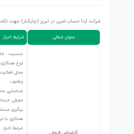
شرکت آردا حساب امین در تبریز (چایکنار) جهت تکمی
عنوان شغلی
شرایط احراز
جنسیت : خان
نوع همکاری: 
محل فعالیت: 
وظایف:
شناسایی مشتری
معرفی خدمات
پیگیری مستمر
همکاری با تیم
شرایط احراز:
کارشناس فروش