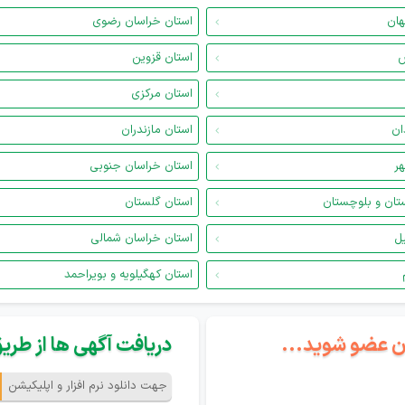
هان
استان خراسان رضوی
س
استان قزوین
استان مرکزی
ان
استان مازندران
هر
استان خراسان جنوبی
تان و بلوچستان
استان گلستان
یل
استان خراسان شمالی
استان کهگیلویه و بویراحمد
گان عضو شوید...
دریافت آگهی ها از طریق 
جهت دانلود نرم افزار و اپلیکیشن