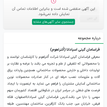
ثبت‌نام
—
این آگهی منقضی شده است و بنابراین اطلاعات تماس آن
ایمیل
—
نمایش داده نمی‌شود.
تلفن
—
جستجوی سایر آگهی‌های مشابه
درباره مجموعه
فراسامان گیتی اسپادانا (اُلتراهوم)
معرفی فراسامان گیتی اسپادانا شرکت اُلتراهوم با کارشناسان توانمند و
با محصولاتی که تلفیقی از علم و تجربه می باشد با عرضه و نظارت بر
تولیدات داخلی و خارجی محصولات ساختمانی، همچنین واردات یراق
آلات و ملزومات نصب حرفه ای در کنار صادرات محصولات نوین
ساختمانی آسایش مشتریان را فراهم می نماید به اینصورت با ایجاد
فرصت های شغلی در سراسر ایران در شکوفایی اقتصاد کشورمان سهم
مهمی را دارا می باشد.آدرس فراسامان گیتی اسپادانااصفهان، فلکه
فیض، خیابان میر، جنب بانک کارآفرین، ساختمان مهندسین، طبقه