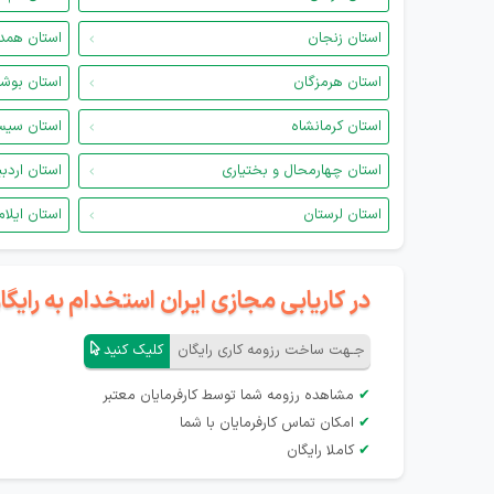
استان زنجان
استان همد
استان هرمزگان
استان بوش
استان کرمانشاه
استان سیس
استان چهارمحال و بختیاری
استان اردب
استان لرستان
استان ایلام
در کاریابی مجازی ایران استخدام به رای
جـهت ساخت رزومه کاری رایگان
کلیک کنید
✔
مشاهده رزومه شما توسط کارفرمایان معتبر
✔
امکان تماس کارفرمایان با شما
✔
کاملا رایگان