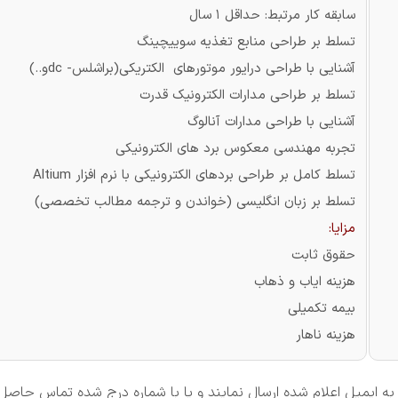
سابقه کار مرتبط: حداقل 1 سال
تسلط بر طراحی منابع تغذیه سوییچینگ
آشنایی با طراحی درایور موتورهای الکتریکی(براشلس- dcو..)
تسلط بر طراحی مدارات الکترونیک قدرت
آشنایی با طراحی مدارات آنالوگ
تجربه مهندسی معکوس برد های الکترونیکی
تسلط کامل بر طراحی بردهای الکترونیکی با نرم افزار Altium
تسلط بر زبان انگلیسی (خواندن و ترجمه مطالب تخصصی)
مزایا:
حقوق ثابت
هزینه ایاب و ذهاب
بیمه تکمیلی
هزینه ناهار
ه ایمیل اعلام شده ارسال نمایند و یا با شماره درج شده تماس حاصل 