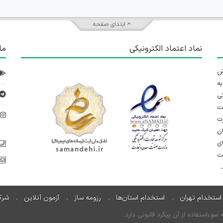
ابتدای صفحه
نماد اعتماد الکترونیکی
ما
 تلاش
ه
ی
ت
د
رت
ان
ی
یت
استخدام تهران
استخدام استان‌ها
رزومه ساز
آزمون آنلاین
شرک
ءاستفاده از آن پیگرد قانونی دارد.