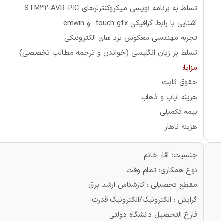
تسلط به برنامه نویسی میکروکنترلرهای STM32-AVR-PIC
آشنایی با رابط گرافیکی touch gfx و emwin
تجربه مهندسی معکوس برد های الکترونیکی
تسلط بر زبان انگلیسی (خواندن و ترجمه مطالب تخصصی)
مزایا:
حقوق ثابت
هزینه ایاب و ذهاب
بیمه تکمیلی
هزینه ناهار
جنسیت: آقا، خانم
نوع همکاری: تمام وقت
مقطع تحصیلی : کارشناس ارشد برق
گرایش : الکترونیک/الکترونیک قدرت
فارغ التحصیل دانشگاه دولتی