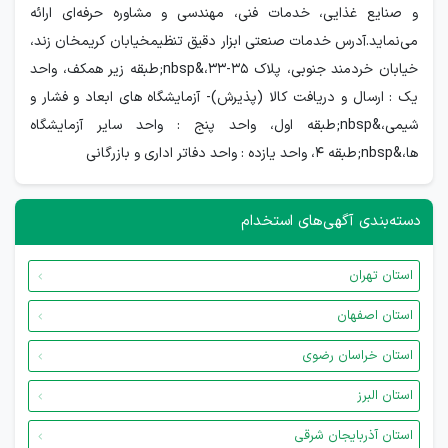
و صنایع غذایی، خدمات فنی، مهندسی و مشاوره حرفه‌ای ارائه
می‌نماید.آدرس خدمات صنعتی ابزار دقیق تنظیمخیابان کریمخان زند،
خیابان خردمند جنوبی، پلاک ۳۵-۳۳،&nbsp;طبقه زیر همکف، واحد
یک : ارسال و دریافت کالا (پذیرش)- آزمایشگاه های ابعاد و فشار و
شیمی،&nbsp;طبقه اول، واحد پنج : واحد سایر آزمایشگاه
ها،&nbsp;طبقه ۴، واحد یازده : واحد دفاتر اداری و بازرگانی
دسته‌بندی آگهی‌های استخدام
استان تهران
استان اصفهان
استان خراسان رضوی
استان البرز
استان آذربایجان شرقی