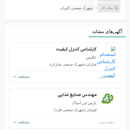
محل کار
شهرک صنعتی کاویان
آگهی‌های مشابه
کارشناس کنترل کیفیت
عالیس
چناران (شهرک صنعتی چناران)
۱ هفته پیش
مشاهده
مهندس صنایع غذایی
پارس لبن آساک
قوچان (شهرک صنعتی فاز1)
۱ هفته پیش
مشاهده