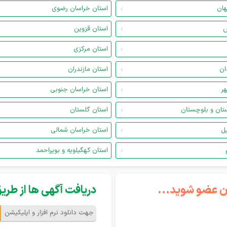
هان
استان خراسان رضوی
س
استان قزوین
استان مرکزی
ان
استان مازندران
هر
استان خراسان جنوبی
تان و بلوچستان
استان گلستان
یل
استان خراسان شمالی
استان کهگیلویه و بویراحمد
گان عضو شوید...
دریافت آگهی ها از طریق 
جهت دانلود نرم افزار و اپلیکیشن