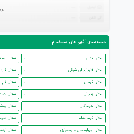
ایمیل
—
این
تلفن
—
دسته‌بندی آگهی‌های استخدام
استان تهران
استان اصف
استان آذربایجان شرقی
استان فار
استان کرمان
استان قم
استان زنجان
استان همد
استان هرمزگان
استان بوش
استان کرمانشاه
استان سیس
استان چهارمحال و بختیاری
استان اردب