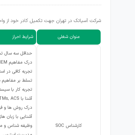
شرکت آسیاتک در تهران جهت تکمیل کادر خود از واج
عنوان شغلی
شرایط احراز
حداقل سه سال تجر
درک مفاهیم SIEM
تجربه کافی در استفاده از ابزا
تسلط بر مفاهیم 
تجربه کار با سیست
آشنا با WAF, UTMs, ACS
درک روش ها و فن
آشنایی با زبان های برنامه نویسی n
کارشناس SOC
وظیفه شناس و مس
مدیریت استرس