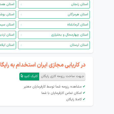
استان زنجان
استان همد
استان هرمزگان
استان بوش
استان کرمانشاه
استان سیس
استان چهارمحال و بختیاری
استان اردب
استان لرستان
استان ایلام
در کاریابی مجازی ایران استخدام به رای
جـهت ساخت رزومه کاری رایگان
کلیک کنید
✔
مشاهده رزومه شما توسط کارفرمایان معتبر
✔
امکان تماس کارفرمایان با شما
✔
کاملا رایگان