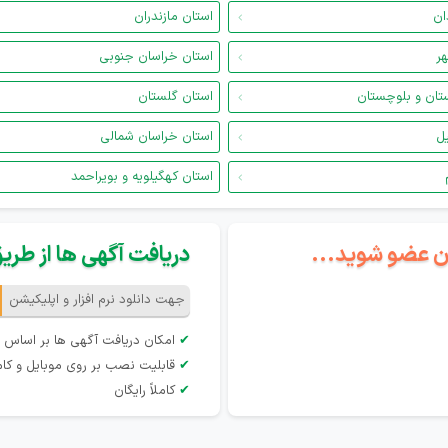
ان
استان مازندران
هر
استان خراسان جنوبی
تان و بلوچستان
استان گلستان
یل
استان خراسان شمالی
استان کهگیلویه و بویراحمد
گان عضو شوید...
دریافت آگهی ها از طریق 
جهت دانلود نرم افزار و اپلیکیشن
✔
امکان دریافت آگهی ها بر اساس 
✔
قابلیت نصب بر روی موبایل و کام
✔
کاملاً رایگان