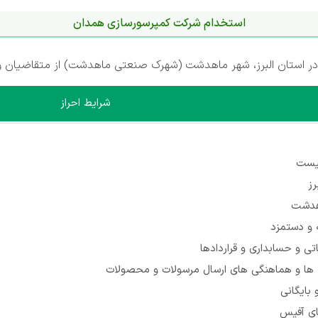
استخدام شرکت کمپرسورسازی همدان
 استان البرز، شهر ماهدشت (شهرک صنعتی ماهدشت) از متقاضیان وا
شرایط احراز
نیست
رز
اهدشت
 و دستمزد
تی و حسابداری و قراردادها
ه ها و هماهنگی های ارسال مرسولات و محصولات
 بایگانی
های آفیس