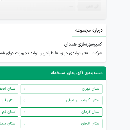
تلفن
—
درباره مجموعه
کمپرسورسازی همدان
شرکت معتبر تولیدی در زمینۀ طراحی و تولید تجهیزات هوای فش
دسته‌بندی آگهی‌های استخدام
استان تهران
استان اصف
استان آذربایجان شرقی
استان فار
استان کرمان
استان قم
استان زنجان
استان همد