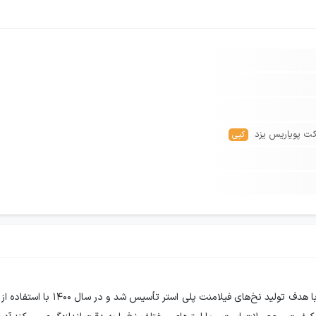
کت پویاریس یزد
کپی
معرفی شرکت پویا ریس یزدشرکت پویار