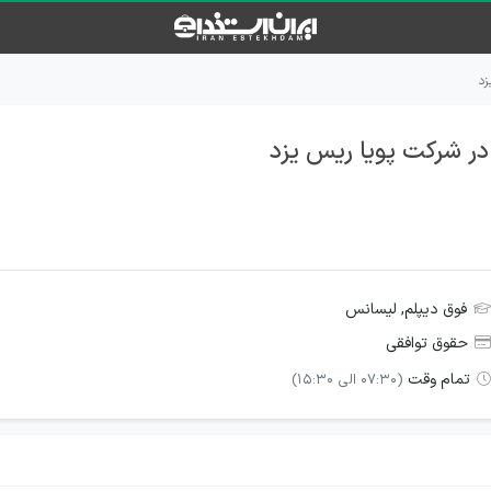
زد
 در شرکت پویا ریس یزد
فوق دیپلم, لیسانس
حقوق توافقی
تمام وقت
(07:30 الی 15:30)