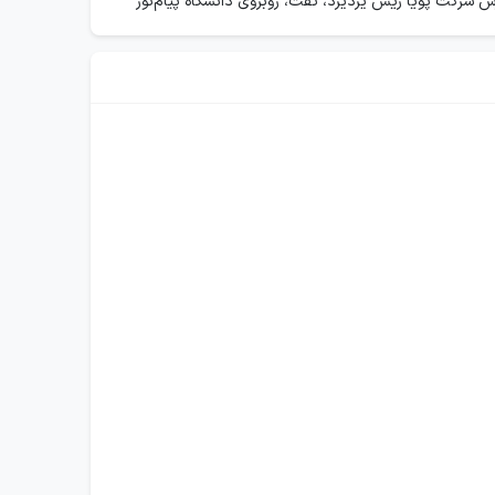
س شرکت پویا ریس یزدیزد، تفت، روبروی دانشگاه پیام‌نور