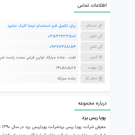
اطلاعات تماس
ثبت‌نام
برای تکمیل فرم استخدام اینجا کلیک نمایید
تلفن
03532633508
تلفن
09377388154
آدرس
تفت ، جاده مبارکه، اولین فرعی سمت راست شر
مهلت
۱۴۰۵/۰۵/۱۷
محل کار
جاده مبارکه
درباره مجموعه
پویا ریس یزد