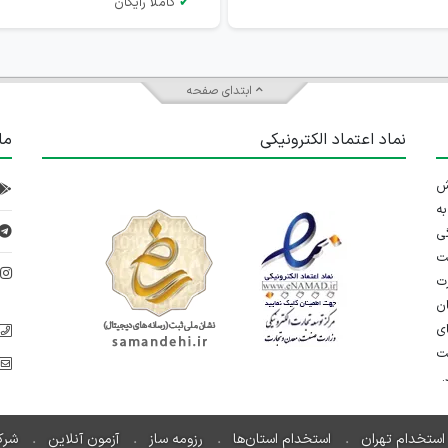
✔
کاملاً رایگان
ابتدای صفحه
نماد اعتماد الکترونیکی
ما
 تلاش
ه
ی
ت
د
رت
ان
ی
یت
استخدام تهران
استخدام استان‌ها
رزومه ساز
آزمون آنلاین
شرک