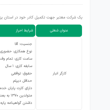
یک شرکت معتبر جهت تکمیل کادر خود در استان یزد، 
عنوان شغلی
شرایط احراز
جنسیت: آقا
نوع همکاری: حضوری
ساعت کاری: تمام وقت (7:30 تا
سابقه کاری: ۱ سال
کارگر انبار
حقوق: توافقی
حداقل دیپلم
دارای کارت پایان خد
متولدین 1370 به بعد
داشتن گواهینامه پای