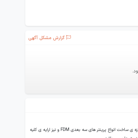
گزارش مشکل آگهی
د.
شرکت افزا سازان نمای سوم با هدف فعالیت در حوزه ی ساخت افزایشی از سال 1397 فعالیت خود را آغاز نموده است. خدمات این شرکت در حوزه ی ساخت انواع پرینتر های سه بعدی FDM و نیز ارایه ی کلیه