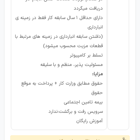
دریافت میگردد
داراى حداقل ۱ سال سابقه كار فقط در زمينه ى
انباردارى
(داشتن سابقه انباردارى در زمينه هاى مرتبط با
قطعات مزیت محسوب میشود)
تسلط بر کامپیوتر
مسئوليت پذير، منظم و با سليقه
مزایا:
حقوق مطابق وزارت کار + پرداخت به موقع
حقوق
بيمه تامين اجتماعى
سرویس رفت و برگشت:ندارد
آموزش رايگان