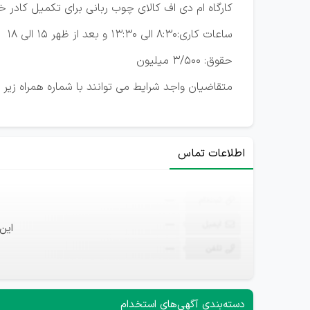
کارگاه ام دی اف کالای چوب ربانی برای تکمیل کادر خود در مشهد (نبش چراغچی 59) به کمک حسابدا
ساعات کاری:8:30 الی 13:30 و بعد از ظهر 15 الی 18
حقوق: 3/500 میلیون
متقاضیان واجد شرایط می توانند با شماره همراه زیر
اطلاعات تماس
ثبت‌نام
—
ایمیل
—
این
تلفن
—
دسته‌بندی آگهی‌های استخدام