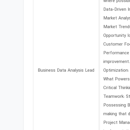
where possibl
Data-Driven I
Market Analys
Market Trends
Opportunity I
Customer Foc
Performance 
improvement.
Business Data Analysis Lead
Optimization:
What Powers 
Critical Thin
Teamwork: Str
Possessing B
making that d
Project Manag