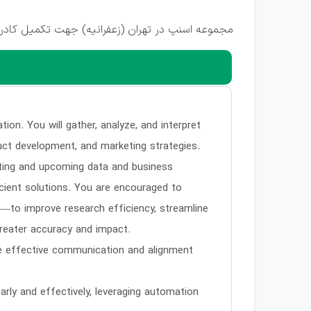
مجموعه اسنپ در تهران (زعفرانیه) جهت تکمیل کادر 
tion. You will gather, analyze, and interpret
uct development, and marketing strategies.
sting and upcoming data and business
icient solutions. You are encouraged to
—to improve research efficiency, streamline
greater accuracy and impact.
re effective communication and alignment
arly and effectively, leveraging automation