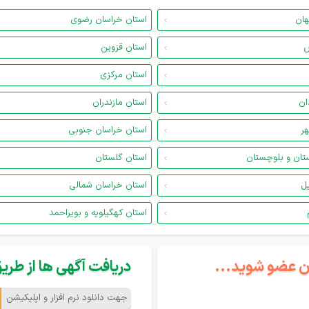
هان
استان خراسان رضوی
س
استان قزوین
استان مرکزی
ان
استان مازندران
هر
استان خراسان جنوبی
تان و بلوچستان
استان گلستان
یل
استان خراسان شمالی
استان کهگیلویه و بویراحمد
گان عضو شوید...
دریافت آگهی ها از طریق 
جهت دانلود نرم افزار و اپلیکیشن