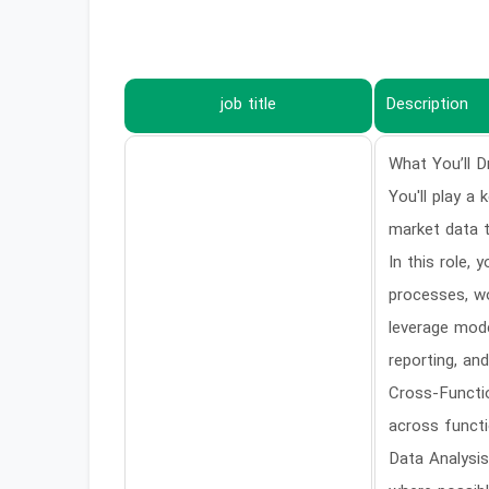
job title
Description
What You’ll D
You'll play a 
market data t
In this role,
processes, wo
leverage mod
reporting, an
Cross-Functi
across functi
Data Analysis