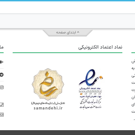
ابتدای صفحه
نماد اعتماد الکترونیکی
ما
 تلاش
ه
ی
ت
د
رت
ان
ی
یت