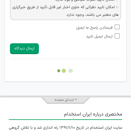
امکان تایید نظراتی که حاوی اخبار غیر قابل تأیید از طریق خبرگزاری
های معتبر می باشند، وجود ندارد.
امکان تأیید نظراتی که حاوی اطلاعات تماس شخصی افراد و یا ID
فرستادن پاسخ به ایمیل
شبکه های مجازی ارتباطی می باشند وجود ندارد.
ارسال ایمیل تایید
امکان تأیید نظرات کاربرانی که به هر طریقی قصد مأیوس کردن
سایرین را دارند وجود ندارد.
ارسال دیدگاه
هرگونه تحریک، تحقیر و کنایه به سایر افراد (مسئول و غیر مسئول)
غیر مجاز می باشد.
امکان هماهنگی برای هرگونه ملاقات حضوری چه به صورت دسته
جمعی و چه فردی توسط کاربران سایت وجود ندارد.
ابتدای صفحه
مختصری درباره ایران استخدام
سایت ایران استخدام در تاریخ ۱۳۹۱/۱/۱۰ راه اندازی شد و با تلاش گروهی