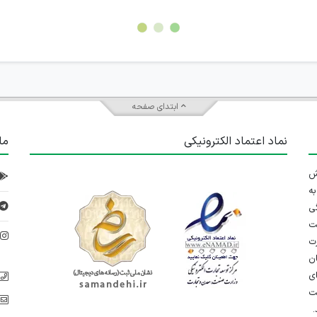
ابتدای صفحه
نماد اعتماد الکترونیکی
ما
 تلاش
ه
ی
ت
د
رت
ان
ی
یت