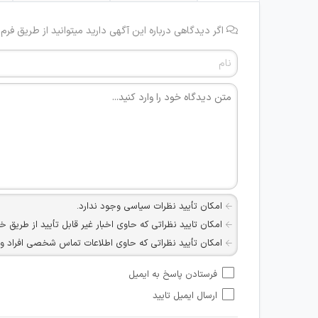
اگر دیدگاهی درباره این آگهی دارید میتوانید از طریق فرم
امکان تأیید نظرات سیاسی وجود ندارد.
امکان تایید نظراتی که حاوی اخبار غیر قابل تأیید از طریق خ
امکان تأیید نظراتی که حاوی اطلاعات تماس شخصی افراد و یا ID شبکه های مجازی ارتباطی می باشند وجود ند
امکان تأیید نظرات کاربرانی که به هر طریقی قصد مأیوس کرد
فرستادن پاسخ به ایمیل
هرگونه تحریک، تحقیر و کنایه به سایر افراد (مسئول و غیر 
ارسال ایمیل تایید
امکان هماهنگی برای هرگونه ملاقات حضوری چه به صورت د