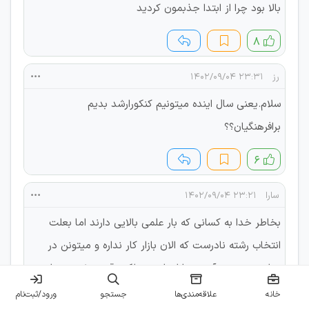
بالا بود چرا از ابتدا جذبمون کردید
۸
رز
۲۳:۳۱ ۱۴۰۲/۰۹/۰۴
سلام.یعنی سال اینده میتونیم کنکورارشد بدیم
برافرهنگیان؟؟
۶
سارا
۲۳:۲۱ ۱۴۰۲/۰۹/۰۴
بخاطر خدا به کسانی که بار علمی بالایی دارند اما بعلت
انتخاب رشته نادرست که الان بازار کار نداره و میتونن در
تعلیم و تربیت آینده سازان این مملکت قدم مثبتی بردارن
یه فرصت بدید
خانه
علاقه‌مندی‌ها
جستجو
ورود/ثبت‌نام