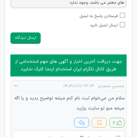
های معتبر می باشند، وجود ندارد.
امکان تأیید نظراتی که حاوی اطلاعات تماس شخصی افراد و یا ID
فرستادن پاسخ به ایمیل
شبکه های مجازی ارتباطی می باشند وجود ندارد.
ارسال ایمیل تایید
امکان تأیید نظرات کاربرانی که به هر طریقی قصد مأیوس کردن
سایرین را دارند وجود ندارد.
ارسال دیدگاه
هرگونه تحریک، تحقیر و کنایه به سایر افراد (مسئول و غیر مسئول)
غیر مجاز می باشد.
امکان هماهنگی برای هرگونه ملاقات حضوری چه به صورت دسته
جهت دریافت آخرین اخبار و آگهی های مهم استخدامی از
جمعی و چه فردی توسط کاربران سایت وجود ندارد.
طریق کانال تلگرام ایران استخدام اینجا کلیک نمایید
محسن محمدی
۲۲:۱۴ ۱۴۰۴/۰۲/۱۱
سلام من می‌خوام ثبت نام کنم میشه توضیح بدید و یا اگه
میشه منو تو سایت بزارید
۲