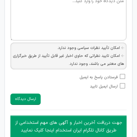
امکان تأیید نظرات سیاسی وجود ندارد.
امکان تایید نظراتی که حاوی اخبار غیر قابل تأیید از طریق خبرگزاری
های معتبر می باشند، وجود ندارد.
امکان تأیید نظراتی که حاوی اطلاعات تماس شخصی افراد و یا ID
فرستادن پاسخ به ایمیل
شبکه های مجازی ارتباطی می باشند وجود ندارد.
ارسال ایمیل تایید
امکان تأیید نظرات کاربرانی که به هر طریقی قصد مأیوس کردن
سایرین را دارند وجود ندارد.
ارسال دیدگاه
هرگونه تحریک، تحقیر و کنایه به سایر افراد (مسئول و غیر مسئول)
غیر مجاز می باشد.
امکان هماهنگی برای هرگونه ملاقات حضوری چه به صورت دسته
جهت دریافت آخرین اخبار و آگهی های مهم استخدامی از
جمعی و چه فردی توسط کاربران سایت وجود ندارد.
طریق کانال تلگرام ایران استخدام اینجا کلیک نمایید