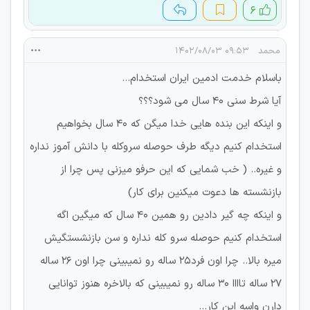
۶
محمد
۰۹:۵۳ ۱۴۰۲/۰۸/۰۳
باسلام خدمت ادمین ایران استخدام...
آیا شرط سنی 40 سال می شود؟؟؟
و اینکه این بنده هایی خدا میگن که 40 سال بخواهیم
استخدام کنیم دیگه طرف حوصله سروکله با دانش آموز نداره
و غیره.. ( خب شمایی که این حرفو میزنی پس چرا از
بازنشسته ها دعوت میکنین برای کار)
و اینکه چه گیر دادین رو همین 40 سال که میگین اگه
استخدام کنیم حوصله سرو کله نداره و سن بازنشستگیش
میره بالا.. چرا اون فرد25 ساله رو نمیبینی چرا اون 26 ساله
27 ساله تاااا 30 ساله رو نمیبینی که بالاخره هنوز توانایی
دارن واسه این کار...