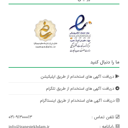
ما را دنبال کنید
دریافت آگهی های استخدام از طریق اپلیکیشن
دریافت آگهی های استخدام از طریق تلگرام
دریافت آگهی های استخدام از طریق اینستاگرام
تلفن تماس :
۰۲۱-۹۱۳۰۰۰۱۳
رایانامه :
info@iranestekhdam.ir