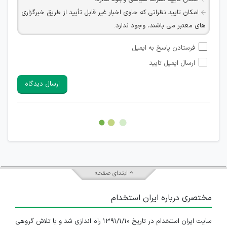
امکان تایید نظراتی که حاوی اخبار غیر قابل تأیید از طریق خبرگزاری
های معتبر می باشند، وجود ندارد.
امکان تأیید نظراتی که حاوی اطلاعات تماس شخصی افراد و یا ID
فرستادن پاسخ به ایمیل
شبکه های مجازی ارتباطی می باشند وجود ندارد.
ارسال ایمیل تایید
امکان تأیید نظرات کاربرانی که به هر طریقی قصد مأیوس کردن
سایرین را دارند وجود ندارد.
ارسال دیدگاه
هرگونه تحریک، تحقیر و کنایه به سایر افراد (مسئول و غیر مسئول)
غیر مجاز می باشد.
امکان هماهنگی برای هرگونه ملاقات حضوری چه به صورت دسته
جمعی و چه فردی توسط کاربران سایت وجود ندارد.
ابتدای صفحه
مختصری درباره ایران استخدام
سایت ایران استخدام در تاریخ ۱۳۹۱/۱/۱۰ راه اندازی شد و با تلاش گروهی