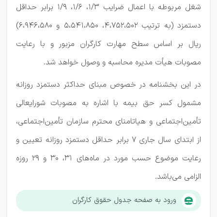
شغل مربوطه با اعمال ضرایب ۳‏‏‏‏‏‏‏‏/۱، ۶‏‏‏‏‏‏‏‏/۱، ۹‏‏‏‏‏‏‏‏/۱ برابر حداقل
دستمزد (به ترتیب ۷۵۲،۵۰۲‏،۴، ۸۵۰‏،۵۴۱‏،۵ و ۹۴۶،۵۸۰‏،۶)
ریال بر اساس سطح مهارت کارگران مزبور و با رعایت
مصوبات هیأت مدیره محاسبه و وصول خواهد شد.
در این بخشنامه در خصوص مبنای حداکثر دستمزد روزانه
مشمول کسر حق بیمه با اشاره به ‏‏‏‏‏مصوبات شورایعالی
تأمین‌اجتماعی و هیات‎امنای محترم سازمان تأمین‌اجتماعی،
از ابتدای سال جاری ۷ برابر حداقل دستمزد روزانه تعیین و
رعایت موضوع حسب مورد در ماه‌های ۳۱، ۳۰ و ۲۹ روزه
الزامی می‌باشد.
ورود به صفحه جدول حقوق کارگران