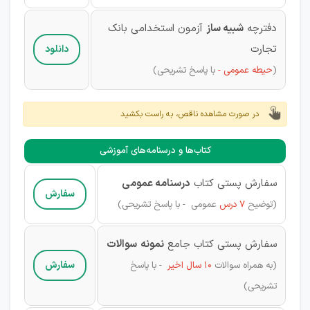
دفترچه
شبیه ساز
آزمون استخدامی بانک
تجارت
دانلود
(
حیطه عمومی -
با پاسخ تشریحی)
در صورت مشاهده ناقص، به راست بکشید
کتاب‌ها و درسنامه‌های آموزشی
سفارش پستی کتاب
درسنامه عمومی
سفارش
(توضیح
7 درس
عمومی - با پاسخ تشریحی)
سفارش پستی کتاب جامع
نمونه
سوالات
سفارش
(به همراه
سوالات
10 سال اخیر
- با پاسخ
تشریحی)