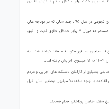
١١- قانون گذار محترم در جزء 1بند «ت» تبصره 12 تصریح نموده که سقف خالص پرداختی متوسط ماهانه در سال 1404 به میزان هفت برابر حداقل حکم کارگزینی تعیین
١٢- موضوع تعیین سقف یا حداکثر پرداختی به کارکنان دولت پیرو انتشار فیس های حقوقی نامتعارف مشهور به حقوق های نجومی در سال ٩٥ ، چند سالی که در بودجه های
سالیانه مشخص می گردد، ( مطابق تبصره ماده ٧٦ قانون مدیریت خدمات کشوری ، سقف حقوق ثابت و فوق العاده های مستمر به میزان ٧ برابر حداقل حقوق ثابت و فوق
همانگونه که ذکر شد در سال آینده حداقل حکم کارگزینی 13 میلیون و بدین ترتیب هفت برابر حداقل حکم کارگزینی مبلغ 91 میلیون به طور متوسط ماهانه خواهد شد، به
ایتی بسیاری از کارکنان دستگاه های اجرایی و مردم
را در پی خواهد داشت، به نحوی که این پرسش مطرح است که همه حقوق بگیران افزایش بیست درصدی را داشته و علی القاعده با توجه سفف 70 میلیون تومانی سال قبل