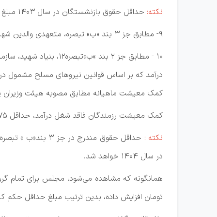
نکته:
حداقل حقوق بازنشستگان در سال 1403 مبلغ 9 میلیون تومان می‌باشد.
9- مطابق جز 3 بند «ب» تبصره، متعهدی والدین شهدا 20% افزایش می‌یابد.
10 - مطابق جز 2 بند »ب
درآمد که بر اساس قوانین نیروهای مسلح مشمول دریا
کمک معیشت ماهیانه مطابق مصوبه هیئت وزیران پر
کمک معیشت رزمندگان فاقد شغل درآمد، حداقل 75% حداقل حقوق مذکور در بند 3 بند «ب» است.
نکته :
در سال 1404 خواهد شد.
تومان افزایش داده، بدین ترتیب مبلغ حداقل حکم کارگزینی سال گذشته که 10 میلیون تومان بوده با 10 درص