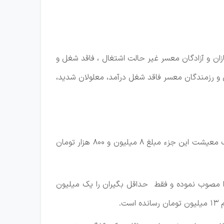
ند به جانبازان و آزادگان معسر غیر حالت اشتغال ، فاقد شغل و
 و رزمندگان معسر فاقد شغل درآمد، معلولان شدید،
حداقل حقوق مندرج در جز 3 بند«ب » تبصره ١٢ مبلغ ١١ میلیون و 700 هزار تومان می باشد که به عبارت بهتر کمک معیشت این جزء مبلغ ٨ میلیون و 800 هزار تومان
که مشاهده می‌شود، مجلس برای تمام گروه‌های حقوق بگیر حتی بازنشستگان و والدین شهدا نیز افزایش 20% را مصوب نموده و فقط حداقل بگیران را یک میلیون