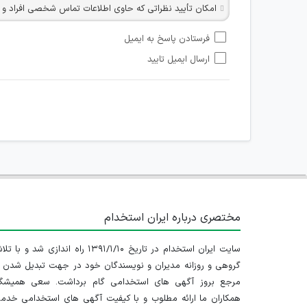
امکان تأیید نظراتی که حاوی اطلاعات تماس شخصی افراد و یا ID شبکه های مجازی ارتباطی می باشند وجود ند
امکان تأیید نظرات کاربرانی که به هر طریقی قصد مأیوس کردن
فرستادن پاسخ به ایمیل
هرگونه تحریک، تحقیر و کنایه به سایر افراد (مسئول و غیر 
ارسال ایمیل تایید
امکان هماهنگی برای هرگونه ملاقات حضوری چه به صورت د
مختصری درباره ایران استخدام
سایت ایران استخدام در تاریخ ۱۳۹۱/۱/۱۰ راه اندازی شد و با
گروهی و روزانه مدیران و نویسندگان خود در جهت تبدیل شدن ب
مرجع بروز آگهی های استخدامی گام برداشت. سعی همیشگ
همکاران ما ارائه مطلوب و با کیفیت آگهی های استخدامی خدم