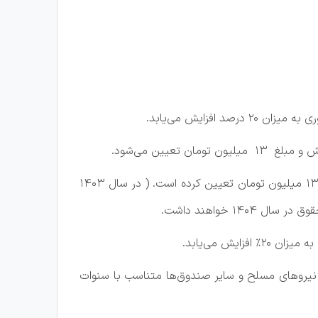
نکته : اگرچه قانونگذار حقوق و مزایای مستمر شاغلان را 20% افزایش داده ، لیکن حداقل مبلغ مندرج را 30% افزایش و رقم 13 میلیون تومان تعیین کرده است. ( در سال 1403
عی، نیروهای مسلح و سایر صندوق‌ها متناسب با سنوات