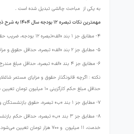
به یکی از مباحث چالشی تبدیل شده است .
مهمترین نکات تبصره 12 بودجه سال 1404 به شرح ذیل عبارت است از:
4- مطابق جز 1 بند «الف»تبصره 12 بودجه، ضریب حقوق گروه‌های مختلف حقوق بگیر به میزان 20 % افزایش می‌یابد.
5- مطابق جز 2 بند «الف» تبصره، حداقل حقوق و مزایای مستمر شاغلان مشمول و غیر مشمول قانون مدیریت خدمات کشوری به میزان 20 درصد افزایش می‌یابد.
6- مطابق جز 4 بند «الف» تبصره، حداقل مبلغ مندرج در احکام کارگزینی و قرارداد منعقده حقوق بگیران به میزان 30 % افزایش و مبلغ ١٣ میلیون تومان تعیین می‌شود.
حداقل مبلغ حکم کارگزینی 10 میلیون تومان تعیین شده بود.) بنابراین به غیر از حداقل بگیران، تمام شاغلان 20% افزایش حقوق در سال 1404 خواهند داشت.
7- مطابق جز 1 بند «ب» تبصره، حقوق بازنشستگان وظیفه بگیران و مشترکان صندوق‌ها بازنشستگی کشوری و غیر کشوری به میزان 20% افزایش می‌یابد.
8- مطابق جز 3 بند «ب» تبصره، حداقل
خدمت، ١١ میلیون و 700 هزار تومان تعیین می‌شود.