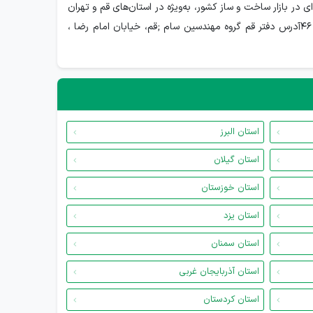
 در بازار ساخت و ساز کشور، به‌ویژه در استان‌های قم و تهران
کسب کرده است.آدرس دفتر تهران گروه مهندسین سام;تهران ، خیابان فرمانیه، دیباجی شمالی ، خیابان محمود نوریان(مسجد الرضا) پلاک 46آدرس دفتر قم گروه مهندسین سام ;قم، خیابان امام رضا ،
استان البرز
استان گیلان
استان خوزستان
استان یزد
استان سمنان
استان آذربایجان غربی
استان کردستان