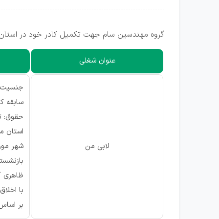
گروه مهندسین سام جهت تکمیل کادر خود در استان ت
عنوان شغلی
جنسیت: 
سابقه ک
حقوق: ت
استان مو
لابی من
شهر مورد
بازنشست
ظاهری آر
با اخلا
بر اساس