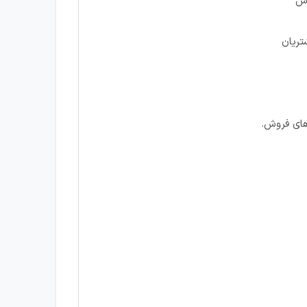
وش
تریان
های فروش.