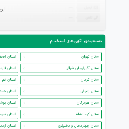
ایمیل
—
این
تلفن
—
دسته‌بندی آگهی‌های استخدام
استان تهران
استان اصف
استان آذربایجان شرقی
استان فار
استان کرمان
استان قم
استان زنجان
استان همد
استان هرمزگان
استان بوش
استان کرمانشاه
استان سیس
استان چهارمحال و بختیاری
استان اردب