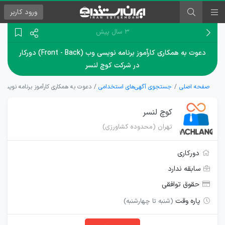
ورود
کاربر
۳ سال پیش
دعوت به همکاری کارآموز برنامه نویسی وب (Front - Back) دورکار
در شرکت کوچ لنسر
صفحه اصلی
جستجوی آگهی‌های استخدامی
دعوت به همکاری کارآموز برنامه نویسی وب (Front - Back) دورکار در شرک
کوچ لنسر
تهران (محدوده کشاورزی)
دورکاری
سابقه ندارد
حقوق توافقی
پاره وقت
(شنبه تا چهارشنبه)