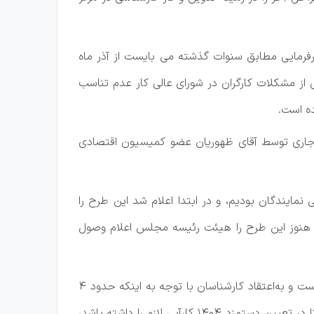
ی مقامات کارگری و کارفرمایی مطابق سنوات گذشته می بایست از آذر ماه
 از مشکلات کارگران در شورای عالی کار عدم تناسب
ه است.
تورم در تیرماه سال جاری توسط آقای ظهوریان عضو کمیسیون اقتصادی
ان به‌اندازه تورم از سوی برخی نمایندگان بودیم، و در ابتدا اعلام شد این طرح را
هنوز این طرح را هیئت رئیسه مجلس اعلام وصول
در زمان حاضر این طرح که می‌تواند بخشی از مشکلات جامعه کارگری درباره دستمزد را رفع کند, در هیئت رئیسه مجلس است و به‌اعتقاد کارشناسان با توجه به اینکه حدود 4
ماه تا پایان سال باقی مانده است, باید سریعتر این طرح به کمیسیون اجتماعی ارجاع شود و در آن کمیسیون بررسی شود تا در تعیین دستمزد 1404 کارآیی لازم را داشته باشد،